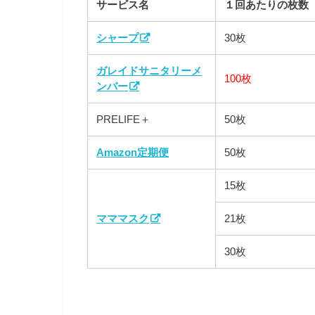
サービス名
１回あたりの枚数
シャープ
30枚
ガレイドサニタリーメ
100枚
ンバー
PRELIFE＋
50枚
Amazon定期便
50枚
15枚
マママスク
21枚
30枚