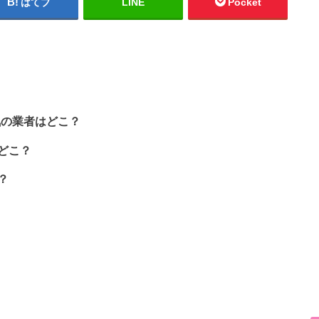
はてブ
LINE
Pocket
気の業者はどこ？
どこ？
？