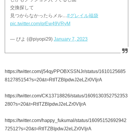
交換探して
見つからなかったらメル…
#グレイル福袋
pic.twitter.com/qrEw49VRyM
— ぴよ (@piyopi29)
January 7, 2023
https://twitter.com/j54qyPPOBXSSNJr/status/1610125685
812785154?s=20&t=RtITZBIpdwJ2eLZr0VIjrA
https://twitter.com/CK13718826/status/1609130352752353
280?s=20&t=RtITZBIpdwJ2eLZr0VIjrA
https://twitter.com/happy_fukumal/status/16095152692942
72512?s=20&t=RtITZBIpdwJ2eLZr0VIjrA