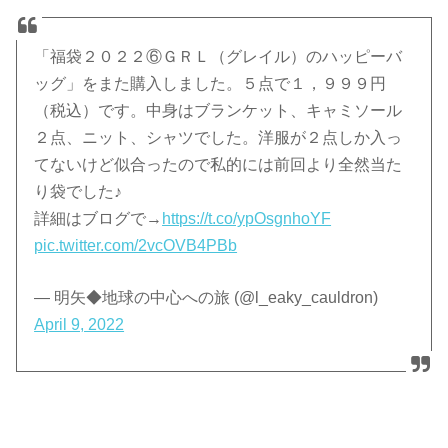
「福袋２０２２⑥ＧＲＬ（グレイル）のハッピーバ
ッグ」をまた購入しました。５点で１，９９９円
（税込）です。中身はブランケット、キャミソール
２点、ニット、シャツでした。洋服が２点しか入っ
てないけど似合ったので私的には前回より全然当た
り袋でした♪
詳細はブログで→
https://t.co/ypOsgnhoYF
pic.twitter.com/2vcOVB4PBb
— 明矢◆地球の中心への旅 (@l_eaky_cauldron)
April 9, 2022