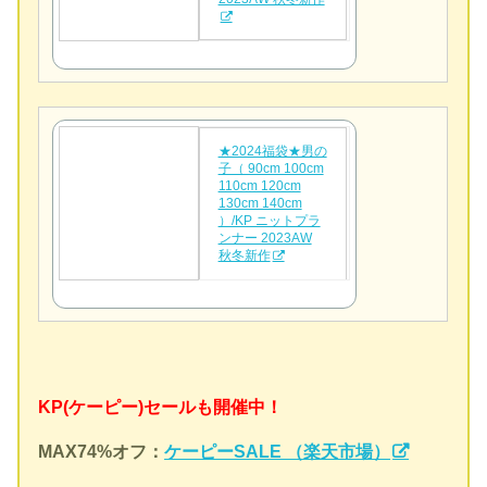
★2024福袋★男の
子（ 90cm 100cm
110cm 120cm
130cm 140cm
）/KP ニットプラ
ンナー 2023AW
秋冬新作
KP(ケーピー)セールも開催中！
MAX74
%オフ：
ケーピーSALE （楽天市場）