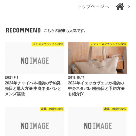
トップページへ
RECOMMEND
こちらの記事も人気です。
メンズファッション福袋
レディースファッション福袋
2021.9.1
2019.10.17
2024年チャイハネ福袋の予約発
2024年イェッカヴェッカ福袋の
売日と購入方法!中身ネタバレと
中身ネタバレ!発売日と予約方法
メンズ福袋…
も紹介(Y…
家具・雑貨の福袋
家具・雑貨の福袋