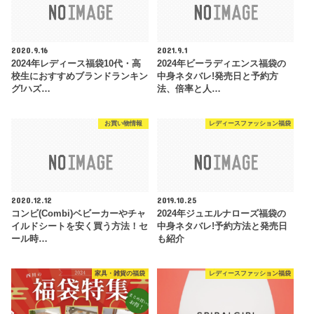
2020.9.16
2021.9.1
2024年レディース福袋10代・高
2024年ビーラディエンス福袋の
校生におすすめブランドランキン
中身ネタバレ!発売日と予約方
グ!ハズ…
法、倍率と人…
お買い物情報
レディースファッション福袋
2020.12.12
2019.10.25
コンビ(Combi)ベビーカーやチャ
2024年ジュエルナローズ福袋の
イルドシートを安く買う方法！セ
中身ネタバレ!予約方法と発売日
ール時…
も紹介
家具・雑貨の福袋
レディースファッション福袋