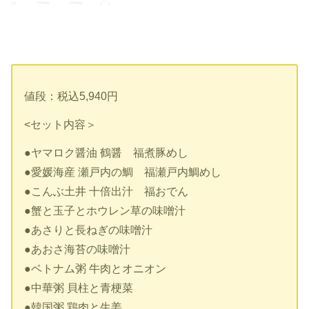
値段：税込5,940円
<セット内容＞
●ヤマロク醤油 鶴醤 福煮豚めし
●愛媛海産 瀬戸内の鯛 福瀬戸内鯛めし
●こんぶ土井 十倍出汁 福おでん
●蟹と玉子とホウレン草の味噌汁
●あさりと長ねぎの味噌汁
●あおさ海苔の味噌汁
●ベトナム粥 牛肉とオニオン
●中華粥 貝柱と青梗菜
●韓国粥 鶏肉と生姜