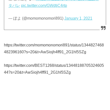
タバレ
pic.twitter.com/GWdtjC4rtp
— ぽよ (@momomonomori891)
January 1, 2021
https://twitter.com/momomonomori891/status/1344827468
482396160?s=20&t=AwSiojh4ff91_2G1hI5SZg
https://twitter.com/BEST1268/status/13448188705324605
44?s=20&t=AwSiojh4ff91_2G1hI5SZg