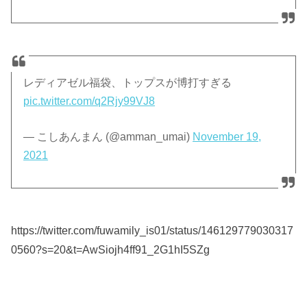
レディアゼル福袋、トップスが博打すぎる
pic.twitter.com/q2Rjy99VJ8
— こしあんまん (@amman_umai)
November 19,
2021
https://twitter.com/fuwamily_is01/status/146129779030317
0560?s=20&t=AwSiojh4ff91_2G1hI5SZg