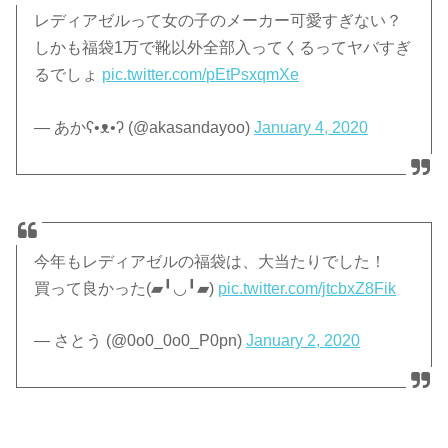
レディアゼルって女の子のメーカー可愛すぎない？
しかも福袋1万で靴以外全部入ってくるってヤバすぎ
るでしょ
pic.twitter.com/pEtPsxqmXe
— あかʕ•ᴥ•ʔ (@akasandayoo)
January 4, 2020
今年もレディアゼルの福袋は、大当たりでした！
買って良かった(▰╹◡╹▰)
pic.twitter.com/jtcbxZ8Fik
— さとう (@0o0_0o0_P0pn)
January 2, 2020