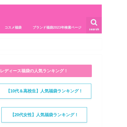
コスメ福袋
ブランド福袋2023年検索ページ
search
レディース福袋の人気ランキング！
【10代＆高校生】人気福袋ランキング！
【20代女性】人気福袋ランキング！