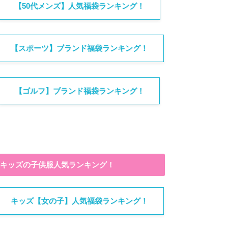
【50代メンズ】人気福袋ランキング！
【スポーツ】ブランド福袋ランキング！
【ゴルフ】ブランド福袋ランキング！
キッズの子供服人気ランキング！
キッズ【女の子】人気福袋ランキング！