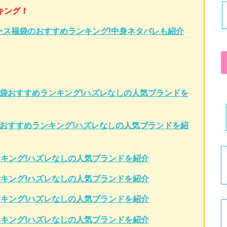
キング！
レディース福袋のおすすめランキング!中身ネタバレも紹介
福袋おすすめランキング!ハズレなしの人気ブランドを
のおすすめランキング!ハズレなしの人気ブランドを紹
ランキング!ハズレなしの人気ブランドを紹介
ランキング!ハズレなしの人気ブランドを紹介
ランキング!ハズレなしの人気ブランドを紹介
ランキング!ハズレなしの人気ブランドを紹介