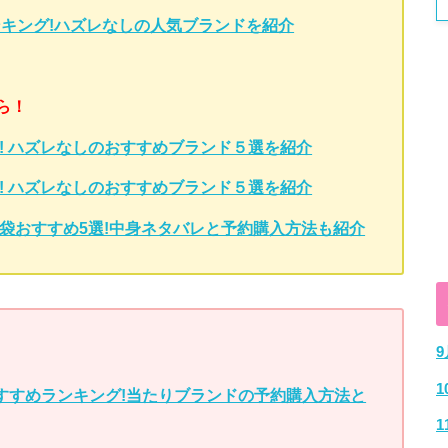
ランキング!ハズレなしの人気ブランドを紹介
ら！
グ! ハズレなしのおすすめブランド５選を紹介
グ! ハズレなしのおすすめブランド５選を紹介
福袋おすすめ5選!中身ネタバレと予約購入方法も紹介
おすすめランキング!当たりブランドの予約購入方法と