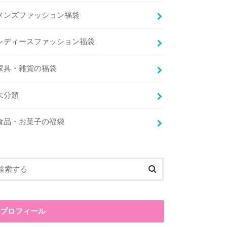
メンズファッション福袋
レディースファッション福袋
家具・雑貨の福袋
未分類
食品・お菓子の福袋
プロフィール