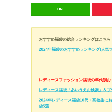
LINE
おすすめ福袋の総合ランキングはこちら
2024年福袋のおすすめランキング!人
レディースファッション福袋の年代別お
レディース福袋「あいうえお検索」＆ブ
2024年レディース福袋10代・高校生
袋5選