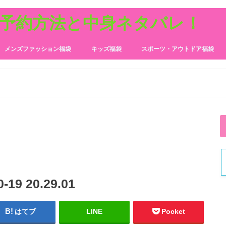
の予約方法と中身ネタバレ！
メンズファッション福袋
キッズ福袋
スポーツ・アウトドア福袋
9 20.29.01
はてブ
LINE
Pocket