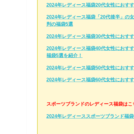
2024年レディース福袋20代女性にお
2024年レディース福袋「20代後半」
判の福袋5選
2024年レディース福袋30代女性にお
2024年レディース福袋40代女性にお
福袋5選を紹介！
2024年レディース福袋50代女性にお
2024年レディース福袋60代女性にお
スポーツブランドのレディース福袋はこ
2024年レディーススポーツブランド福