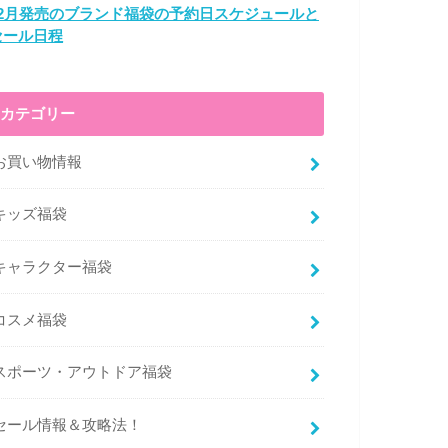
12月発売のブランド福袋の予約日スケジュールと
セール日程
カテゴリー
お買い物情報
キッズ福袋
キャラクター福袋
コスメ福袋
スポーツ・アウトドア福袋
セール情報＆攻略法！