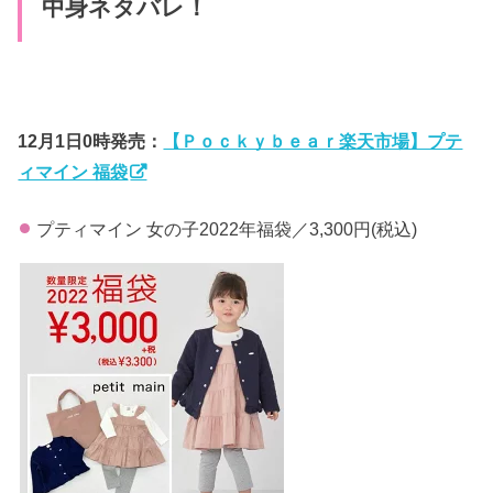
中身ネタバレ！
12月1日0時発売：
【Ｐｏｃｋｙｂｅａｒ楽天市場】プテ
ィマイン 福袋
プティマイン 女の子2022年福袋／
3,300円
(税込)