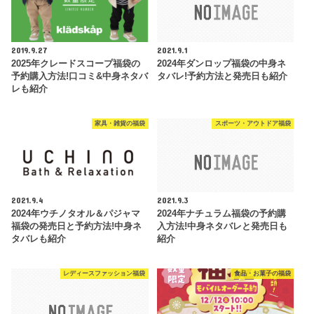
2019.9.27
2021.9.1
2025年クレードスコープ福袋の
2024年ダンロップ福袋の中身ネ
予約購入方法!口コミ&中身ネタバ
タバレ!予約方法と発売日も紹介
レも紹介
家具・雑貨の福袋
スポーツ・アウトドア福袋
2021.9.4
2021.9.3
2024年ウチノタオル＆パジャマ
2024年ナチュラム福袋の予約購
福袋の発売日と予約方法!中身ネ
入方法!中身ネタバレと発売日も
タバレも紹介
紹介
レディースファッション福袋
食品・お菓子の福袋