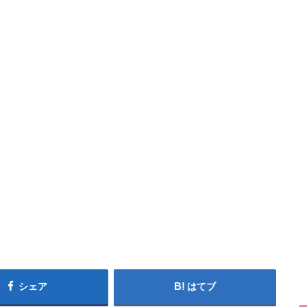
シェア
はてブ