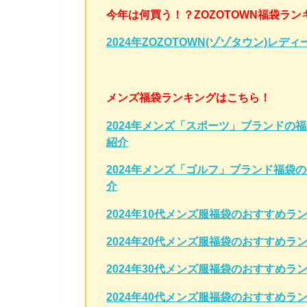
今年は何買う！？ZOZOTOWN福袋ラン
2024年ZOZOTOWN(ゾゾタウン)
メンズ福袋ランキングはこちら！
2024年メンズ「スポーツ」ブランドの
紹介
2024年メンズ「ゴルフ」ブランド福袋
介
2024年10代メンズ服福袋のおすすめ
2024年20代メンズ服福袋のおすすめ
2024年30代メンズ服福袋のおすすめ
2024年40代メンズ服福袋のおすすめ