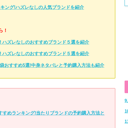
ランキング!ハズレなしの人気ブランドを紹介
ら！
グ! ハズレなしのおすすめブランド５選を紹介
グ! ハズレなしのおすすめブランド５選を紹介
福袋おすすめ5選!中身ネタバレと予約購入方法も紹介
おすすめランキング!当たりブランドの予約購入方法と