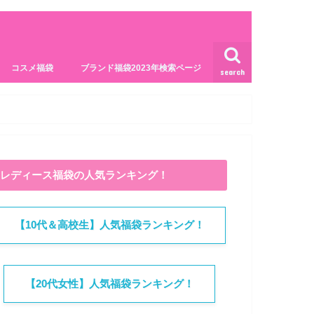
コスメ福袋
ブランド福袋2023年検索ページ
search
レディース福袋の人気ランキング！
【10代＆高校生】人気福袋ランキング！
【20代女性】人気福袋ランキング！