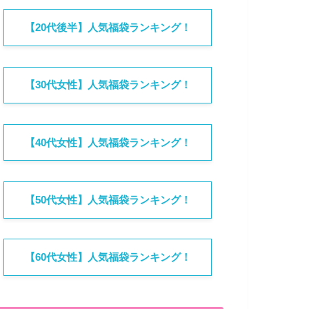
【20代後半】人気福袋ランキング！
【30代女性】人気福袋ランキング！
【40代女性】人気福袋ランキング！
【50代女性】人気福袋ランキング！
【60代女性】人気福袋ランキング！