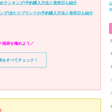
すめランキング!予約購入方法と発売日も紹介
キング!当たりブランドの予約購入方法と発売日も紹介
メ福袋を極めよう／
袋をすべてチェック！
！