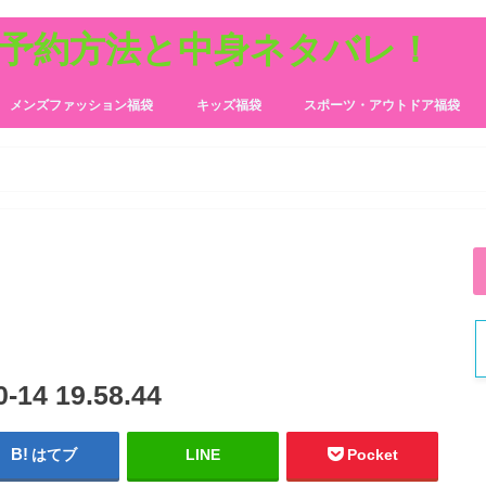
の予約方法と中身ネタバレ！
メンズファッション福袋
キッズ福袋
スポーツ・アウトドア福袋
4 19.58.44
はてブ
LINE
Pocket