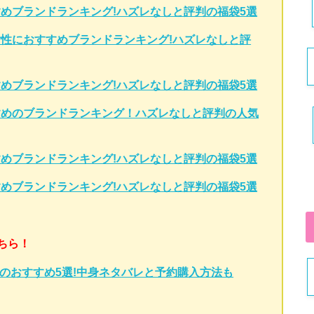
すすめブランドランキング!ハズレなしと評判の福袋5選
の女性におすすめブランドランキング!ハズレなしと評
すすめブランドランキング!ハズレなしと評判の福袋5選
すすめのブランドランキング！ハズレなしと評判の人気
すすめブランドランキング!ハズレなしと評判の福袋5選
すすめブランドランキング!ハズレなしと評判の福袋5選
ちら！
袋のおすすめ5選!中身ネタバレと予約購入方法も