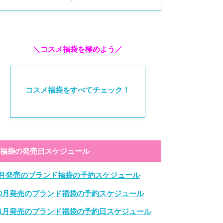
＼コスメ福袋を極めよう／
コスメ福袋をすべてチェック！
福袋の発売日スケジュール
9月発売のブランド福袋の予約スケジュール
10月発売のブランド福袋の予約スケジュール
11月発売のブランド福袋の予約日スケジュール