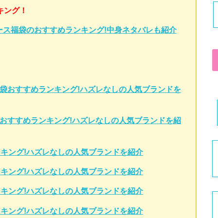
キング！
レディース福袋のおすすめランキング!中身ネタバレも紹介
福袋おすすめランキング!ハズレなしの人気ブランドを
のおすすめランキング!ハズレなしの人気ブランドを紹
ランキング!ハズレなしの人気ブランドを紹介
ランキング!ハズレなしの人気ブランドを紹介
ランキング!ハズレなしの人気ブランドを紹介
ランキング!ハズレなしの人気ブランドを紹介