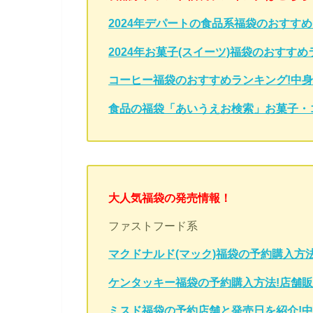
2024年デパートの食品系福袋のおすす
2024年お菓子(スイーツ)福袋のおすす
コーヒー福袋のおすすめランキング!中
食品の福袋「あいうえお検索」お菓子・
大人気福袋の発売情報！
ファストフード系
マクドナルド(マック)福袋の予約購入方
ケンタッキー福袋の予約購入方法!店舗
ミスド福袋の予約店舗と発売日を紹介!