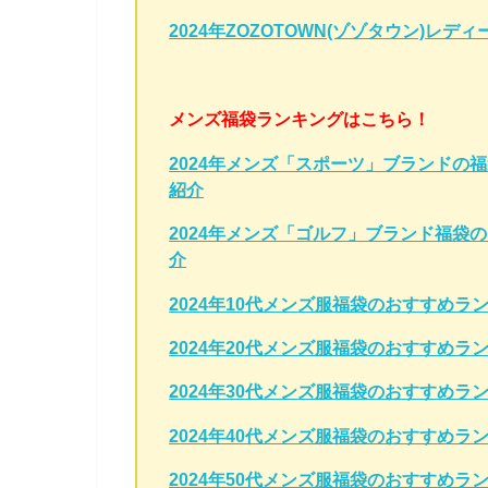
2024年ZOZOTOWN(ゾゾタウン)
メンズ福袋ランキングはこちら！
2024年メンズ「スポーツ」ブランドの
紹介
2024年メンズ「ゴルフ」ブランド福袋
介
2024年10代メンズ服福袋のおすすめ
2024年20代メンズ服福袋のおすすめ
2024年30代メンズ服福袋のおすすめ
2024年40代メンズ服福袋のおすすめ
2024年50代メンズ服福袋のおすすめ