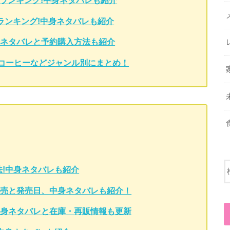
めランキング!中身ネタバレも紹介
めランキング!中身ネタバレも紹介
身ネタバレと予約購入方法も紹介
コーヒーなどジャンル別にまとめ！
法!中身ネタバレも紹介
販売と発売日、中身ネタバレも紹介！
中身ネタバレと在庫・再販情報も更新