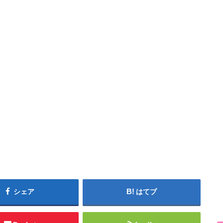
シェア
はてブ