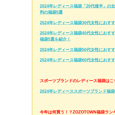
2024年レディース福袋「20代後半」
判の福袋5選
2024年レディース福袋30代女性にお
2024年レディース福袋40代女性にお
福袋5選を紹介！
2024年レディース福袋50代女性にお
2024年レディース福袋60代女性にお
スポーツブランドのレディース福袋はこ
2024年レディーススポーツブランド福
今年は何買う！？ZOZOTOWN福袋ラン