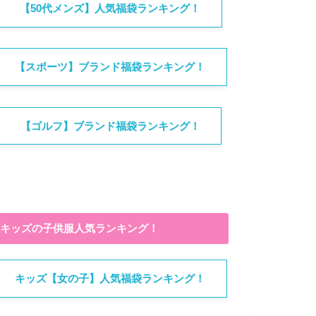
【50代メンズ】人気福袋ランキング！
【スポーツ】ブランド福袋ランキング！
【ゴルフ】ブランド福袋ランキング！
キッズの子供服人気ランキング！
キッズ【女の子】人気福袋ランキング！