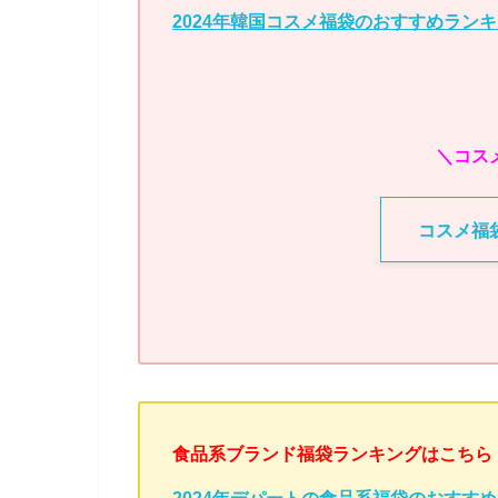
2024年韓国コスメ福袋のおすすめラン
＼コス
コスメ福
食品系ブランド福袋ランキングはこちら