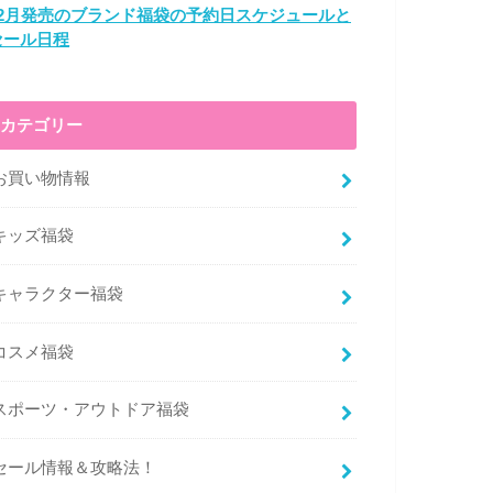
12月発売のブランド福袋の予約日スケジュールと
セール日程
カテゴリー
お買い物情報
キッズ福袋
キャラクター福袋
コスメ福袋
スポーツ・アウトドア福袋
セール情報＆攻略法！