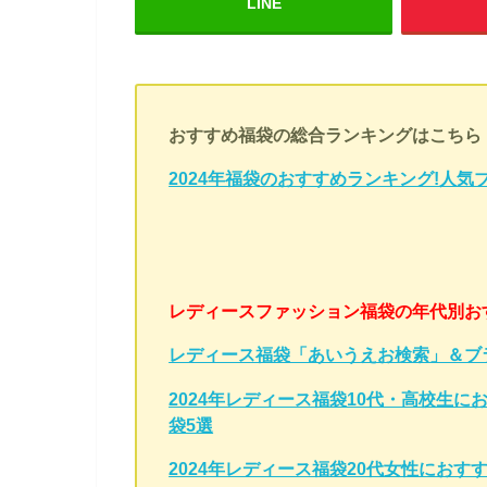
LINE
おすすめ福袋の総合ランキングはこちら
2024年福袋のおすすめランキング!人
レディースファッション福袋の年代別お
レディース福袋「あいうえお検索」＆ブ
2024年レディース福袋10代・高校生
袋5選
2024年レディース福袋20代女性にお