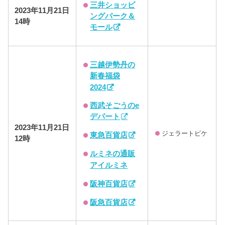
三井ショッピ
2023年11月21日
ングパーク＆
14時
モール
三越伊勢丹の
新春福袋
2024
西武そごうのe
デパート
2023年11月21日
ジェラートピケ
東急百貨店
12時
ルミネの通販
アイルミネ
阪神百貨店
阪急百貨店