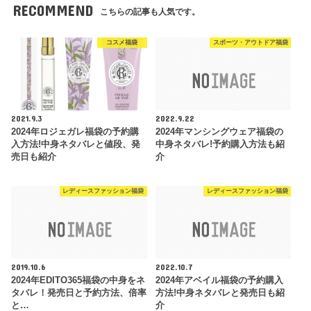
RECOMMEND
こちらの記事も人気です。
コスメ福袋
スポーツ・アウトドア福袋
2021.9.3
2022.9.22
2024年ロジェガレ福袋の予約購
2024年マンシングウェア福袋の
入方法!中身ネタバレと値段、発
中身ネタバレ!予約購入方法も紹
売日も紹介
介
レディースファッション福袋
レディースファッション福袋
2019.10.6
2022.10.7
2024年EDITO365福袋の中身をネ
2024年アベイル福袋の予約購入
タバレ！発売日と予約方法、倍率
方法!中身ネタバレと発売日も紹
と…
介