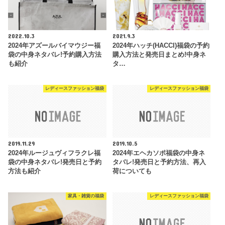
2022.10.3
2021.9.3
2024年アズールバイマウジー福
2024年ハッチ(HACCI)福袋の予約
袋の中身ネタバレ!予約購入方法
購入方法と発売日まとめ!中身ネ
も紹介
タ…
レディースファッション福袋
レディースファッション福袋
2019.11.29
2019.10.5
2024年ルージュヴィフラクレ福
2024年エヘカソポ福袋の中身ネ
袋の中身ネタバレ!発売日と予約
タバレ!発売日と予約方法、再入
方法も紹介
荷についても
家具・雑貨の福袋
レディースファッション福袋