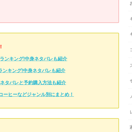
！
めランキング!中身ネタバレも紹介
めランキング!中身ネタバレも紹介
身ネタバレと予約購入方法も紹介
コーヒーなどジャンル別にまとめ！