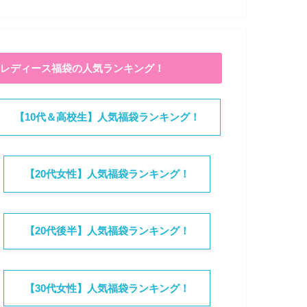
レディース福袋の人気ランキング！
【10代＆高校生】人気福袋ランキング！
【20代女性】人気福袋ランキング！
【20代後半】人気福袋ランキング！
【30代女性】人気福袋ランキング！