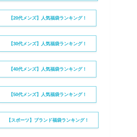
【20代メンズ】人気福袋ランキング！
【30代メンズ】人気福袋ランキング！
【40代メンズ】人気福袋ランキング！
【50代メンズ】人気福袋ランキング！
【スポーツ】ブランド福袋ランキング！