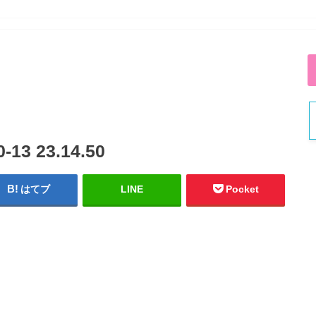
3 23.14.50
はてブ
LINE
Pocket