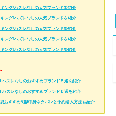
ランキング!ハズレなしの人気ブランドを紹介
ランキング!ハズレなしの人気ブランドを紹介
ランキング!ハズレなしの人気ブランドを紹介
ランキング!ハズレなしの人気ブランドを紹介
ランキング!ハズレなしの人気ブランドを紹介
ら！
グ! ハズレなしのおすすめブランド５選を紹介
グ! ハズレなしのおすすめブランド５選を紹介
福袋おすすめ5選!中身ネタバレと予約購入方法も紹介