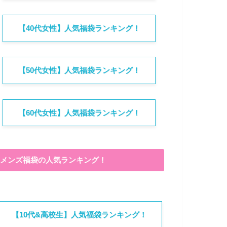
【40代女性】人気福袋ランキング！
【50代女性】人気福袋ランキング！
【60代女性】人気福袋ランキング！
メンズ福袋の人気ランキング！
【10代&高校生】人気福袋ランキング！