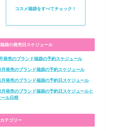
コスメ福袋をすべてチェック！
福袋の発売日スケジュール
9月発売のブランド福袋の予約スケジュール
10月発売のブランド福袋の予約スケジュール
11月発売のブランド福袋の予約日スケジュール
12月発売のブランド福袋の予約日スケジュールと
セール日程
カテゴリー