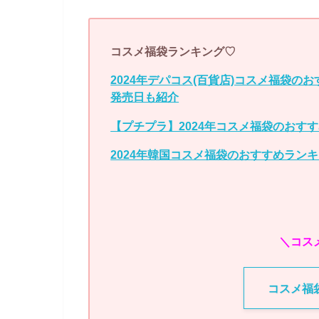
コスメ福袋ランキング♡
2024年デパコス(百貨店)コスメ福袋の
発売日も紹介
【プチプラ】2024年コスメ福袋のおす
2024年韓国コスメ福袋のおすすめラン
＼コス
コスメ福