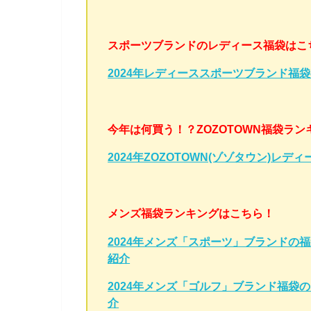
スポーツブランドのレディース福袋はこ
2024年レディーススポーツブランド福
今年は何買う！？ZOZOTOWN福袋ラン
2024年ZOZOTOWN(ゾゾタウン)
メンズ福袋ランキングはこちら！
2024年メンズ「スポーツ」ブランドの
紹介
2024年メンズ「ゴルフ」ブランド福袋
介